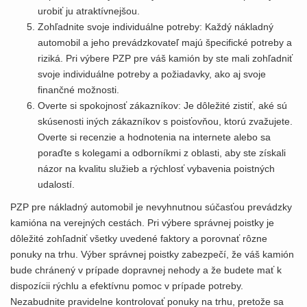
urobiť ju atraktívnejšou.
Zohľadnite svoje individuálne potreby: Každý nákladný
automobil a jeho prevádzkovateľ majú špecifické potreby a
riziká. Pri výbere PZP pre váš kamión by ste mali zohľadniť
svoje individuálne potreby a požiadavky, ako aj svoje
finančné možnosti.
Overte si spokojnosť zákazníkov: Je dôležité zistiť, aké sú
skúsenosti iných zákazníkov s poisťovňou, ktorú zvažujete.
Overte si recenzie a hodnotenia na internete alebo sa
poraďte s kolegami a odborníkmi z oblasti, aby ste získali
názor na kvalitu služieb a rýchlosť vybavenia poistných
udalostí.
PZP pre nákladný automobil je nevyhnutnou súčasťou prevádzky
kamióna na verejných cestách. Pri výbere správnej poistky je
dôležité zohľadniť všetky uvedené faktory a porovnať rôzne
ponuky na trhu. Výber správnej poistky zabezpečí, že váš kamión
bude chránený v prípade dopravnej nehody a že budete mať k
dispozícii rýchlu a efektívnu pomoc v prípade potreby.
Nezabudnite pravidelne kontrolovať ponuky na trhu, pretože sa