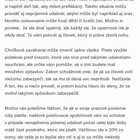
si naplniť deň tak, aby nebol preflákaný. Takéto situácie môžu
privodiť aj nepríjemné udalosti, akými môže byť napríklad aj úraz,
ktorého zotavovanie môže trvať dlhší či kratší čas. Možno si
poviete, že ste dosť opatrný, ale každý vie, že opatrnosti nie je
nikdy dosť. To vám potvrdí aj človek, ktorý si práve zlomil nohu.
Chvíľkové zaváhanie môže zmeniť úplne všetko. Preto využite
poistenie pred úrazom, ktoré vás síce pred takýmito udalosťami
neuchráni, ale určite vám pomôže, ak s ním budete mať
množstvo výdavkov. Zákon schválnosti znie, že ak sa človek voči
niečomu zabezpečí, tak sa mu tá daná vec neprihodí. Našťastie.
A ten, kto si niečo privodí, si potom búcha hlavu do steny, že sa
mohol takýmto spôsobom zabezpečiť.
Možno vás potešíme faktom, že ak si svoje úrazové poistenie
roky platíte, niektoré poisťovacie spoločnosti vám sú ochotné
v prípade nenaplnenia poistnej udalosti počas celej tejto doby
vrátiť časť poistného, ktorú ste platili. Väčšinou ide o 10% zo
sumy, ale stále je to lepšie ako nič a aj to sa môže niekedy