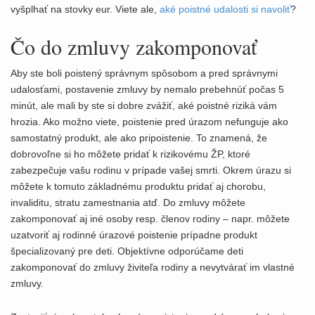
vyšplhať na stovky eur. Viete ale,
aké poistné udalosti si navoliť
?
Čo do zmluvy zakomponovať
Aby ste boli poistený správnym spôsobom a pred správnymi
udalosťami, postavenie zmluvy by nemalo prebehnúť počas 5
minút, ale mali by ste si dobre zvážiť, aké poistné riziká vám
hrozia. Ako možno viete, poistenie pred úrazom nefunguje ako
samostatný produkt, ale ako pripoistenie. To znamená, že
dobrovoľne si ho môžete pridať k rizikovému ŽP, ktoré
zabezpečuje vašu rodinu v prípade vašej smrti. Okrem úrazu si
môžete k tomuto základnému produktu pridať aj chorobu,
invaliditu, stratu zamestnania atď. Do zmluvy môžete
zakomponovať aj iné osoby resp. členov rodiny – napr. môžete
uzatvoriť aj rodinné úrazové poistenie prípadne produkt
špecializovaný pre deti. Objektívne odporúčame deti
zakomponovať do zmluvy živiteľa rodiny a nevytvárať im vlastné
zmluvy.