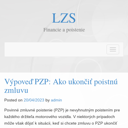
LZS
Financie a poistenie
T
o
g
g
l
Výpoveď PZP: Ako ukončiť poistnú
e
zmluvu
n
a
Posted on
20/04/2023
by
admin
v
i
Povinné zmluvné poistenie (PZP) je nevyhnutným poistením pre
g
každého držiteľa motorového vozidla. V niektorých prípadoch
a
môže však dôjsť k situácii, keď si chcete zmluvu o PZP ukončiť