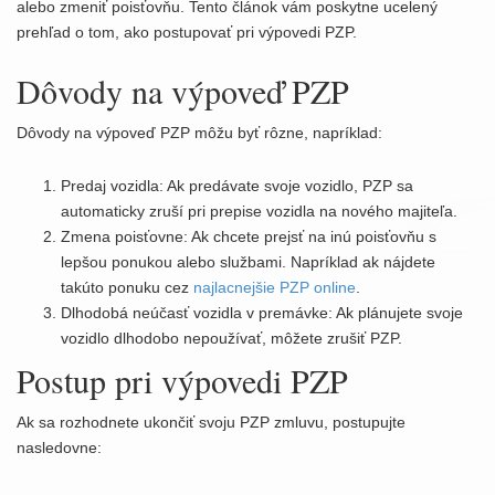
t
alebo zmeniť poisťovňu. Tento článok vám poskytne ucelený
i
prehľad o tom, ako postupovať pri výpovedi PZP.
o
Dôvody na výpoveď PZP
n
Dôvody na výpoveď PZP môžu byť rôzne, napríklad:
Predaj vozidla: Ak predávate svoje vozidlo, PZP sa
automaticky zruší pri prepise vozidla na nového majiteľa.
Zmena poisťovne: Ak chcete prejsť na inú poisťovňu s
lepšou ponukou alebo službami. Napríklad ak nájdete
takúto ponuku cez
najlacnejšie PZP online
.
Dlhodobá neúčasť vozidla v premávke: Ak plánujete svoje
vozidlo dlhodobo nepoužívať, môžete zrušiť PZP.
Postup pri výpovedi PZP
Ak sa rozhodnete ukončiť svoju PZP zmluvu, postupujte
nasledovne: