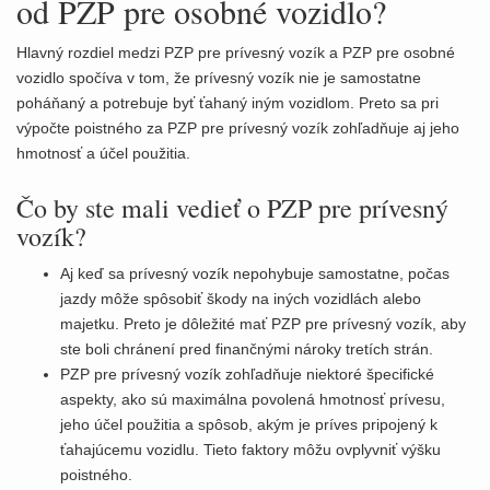
od PZP pre osobné vozidlo?
Hlavný rozdiel medzi PZP pre prívesný vozík a PZP pre osobné
vozidlo spočíva v tom, že prívesný vozík nie je samostatne
poháňaný a potrebuje byť ťahaný iným vozidlom. Preto sa pri
výpočte poistného za PZP pre prívesný vozík zohľadňuje aj jeho
hmotnosť a účel použitia.
Čo by ste mali vedieť o PZP pre prívesný
vozík?
Aj keď sa prívesný vozík nepohybuje samostatne, počas
jazdy môže spôsobiť škody na iných vozidlách alebo
majetku. Preto je dôležité mať PZP pre prívesný vozík, aby
ste boli chránení pred finančnými nároky tretích strán.
PZP pre prívesný vozík zohľadňuje niektoré špecifické
aspekty, ako sú maximálna povolená hmotnosť prívesu,
jeho účel použitia a spôsob, akým je príves pripojený k
ťahajúcemu vozidlu. Tieto faktory môžu ovplyvniť výšku
poistného.