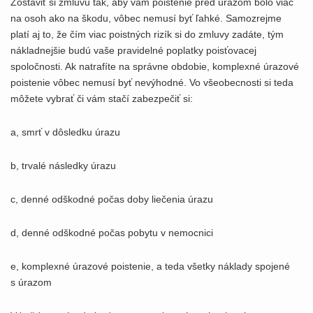
Zostaviť si zmluvu tak, aby vám poistenie pred úrazom bolo viac
na osoh ako na škodu, vôbec nemusí byť ľahké. Samozrejme
platí aj to, že čím viac poistných rizík si do zmluvy zadáte, tým
nákladnejšie budú vaše pravidelné poplatky poisťovacej
spoločnosti. Ak natrafíte na správne obdobie, komplexné úrazové
poistenie vôbec nemusí byť nevýhodné. Vo všeobecnosti si teda
môžete vybrať či vám stačí zabezpečiť si:
a, smrť v dôsledku úrazu
b, trvalé následky úrazu
c, denné odškodné počas doby liečenia úrazu
d, denné odškodné počas pobytu v nemocnici
e, komplexné úrazové poistenie, a teda všetky náklady spojené
s úrazom