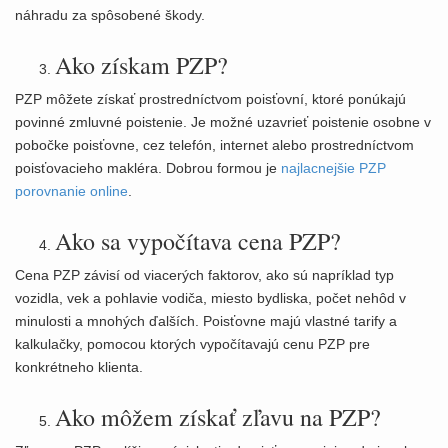
náhradu za spôsobené škody.
Ako získam PZP?
PZP môžete získať prostredníctvom poisťovní, ktoré ponúkajú
povinné zmluvné poistenie. Je možné uzavrieť poistenie osobne v
pobočke poisťovne, cez telefón, internet alebo prostredníctvom
poisťovacieho makléra. Dobrou formou je
najlacnejšie PZP
porovnanie online
.
Ako sa vypočítava cena PZP?
Cena PZP závisí od viacerých faktorov, ako sú napríklad typ
vozidla, vek a pohlavie vodiča, miesto bydliska, počet nehôd v
minulosti a mnohých ďalších. Poisťovne majú vlastné tarify a
kalkulačky, pomocou ktorých vypočítavajú cenu PZP pre
konkrétneho klienta.
Ako môžem získať zľavu na PZP?