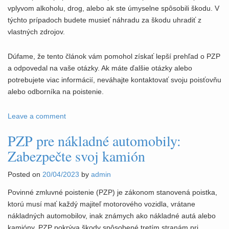
vplyvom alkoholu, drog, alebo ak ste úmyselne spôsobili škodu. V
týchto prípadoch budete musieť náhradu za škodu uhradiť z
vlastných zdrojov.
Dúfame, že tento článok vám pomohol získať lepší prehľad o PZP
a odpovedal na vaše otázky. Ak máte ďalšie otázky alebo
potrebujete viac informácií, neváhajte kontaktovať svoju poisťovňu
alebo odborníka na poistenie.
Leave a comment
PZP pre nákladné automobily:
Zabezpečte svoj kamión
Posted on
20/04/2023
by
admin
Povinné zmluvné poistenie (PZP) je zákonom stanovená poistka,
ktorú musí mať každý majiteľ motorového vozidla, vrátane
nákladných automobilov, inak známych ako nákladné autá alebo
kamióny. PZP pokrýva škody spôsobené tretím stranám pri