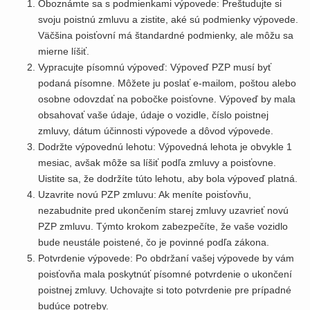
Oboznámte sa s podmienkami výpovede: Preštudujte si
svoju poistnú zmluvu a zistite, aké sú podmienky výpovede.
Väčšina poisťovní má štandardné podmienky, ale môžu sa
mierne líšiť.
Vypracujte písomnú výpoveď: Výpoveď PZP musí byť
podaná písomne. Môžete ju poslať e-mailom, poštou alebo
osobne odovzdať na pobočke poisťovne. Výpoveď by mala
obsahovať vaše údaje, údaje o vozidle, číslo poistnej
zmluvy, dátum účinnosti výpovede a dôvod výpovede.
Dodržte výpovednú lehotu: Výpovedná lehota je obvykle 1
mesiac, avšak môže sa líšiť podľa zmluvy a poisťovne.
Uistite sa, že dodržíte túto lehotu, aby bola výpoveď platná.
Uzavrite novú PZP zmluvu: Ak meníte poisťovňu,
nezabudnite pred ukončením starej zmluvy uzavrieť novú
PZP zmluvu. Týmto krokom zabezpečíte, že vaše vozidlo
bude neustále poistené, čo je povinné podľa zákona.
Potvrdenie výpovede: Po obdržaní vašej výpovede by vám
poisťovňa mala poskytnúť písomné potvrdenie o ukončení
poistnej zmluvy. Uchovajte si toto potvrdenie pre prípadné
budúce potreby.