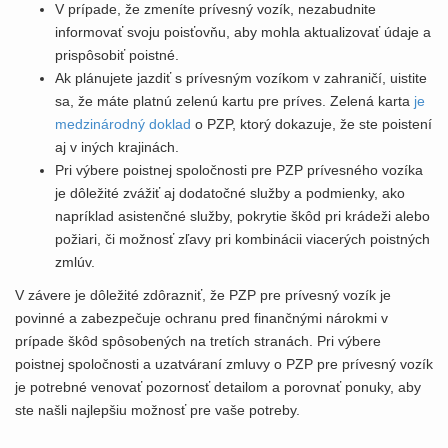
V prípade, že zmeníte prívesný vozík, nezabudnite
informovať svoju poisťovňu, aby mohla aktualizovať údaje a
prispôsobiť poistné.
Ak plánujete jazdiť s prívesným vozíkom v zahraničí, uistite
sa, že máte platnú zelenú kartu pre príves. Zelená karta
je
medzinárodný doklad
o PZP, ktorý dokazuje, že ste poistení
aj v iných krajinách.
Pri výbere poistnej spoločnosti pre PZP prívesného vozíka
je dôležité zvážiť aj dodatočné služby a podmienky, ako
napríklad asistenčné služby, pokrytie škôd pri krádeži alebo
požiari, či možnosť zľavy pri kombinácii viacerých poistných
zmlúv.
V závere je dôležité zdôrazniť, že PZP pre prívesný vozík je
povinné a zabezpečuje ochranu pred finančnými nárokmi v
prípade škôd spôsobených na tretích stranách. Pri výbere
poistnej spoločnosti a uzatváraní zmluvy o PZP pre prívesný vozík
je potrebné venovať pozornosť detailom a porovnať ponuky, aby
ste našli najlepšiu možnosť pre vaše potreby.