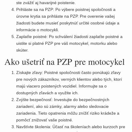
ste zvážiť aj havarijné poistenie.
Prihláste sa na PZP: Po výbere poistnej spoločnosti a
úrovne krytia sa prihláste na PZP. Pre overenie vašej
žiadosti budete musieť poskytnúť určité osobné údaje a
informácie o motocykli.
Zaplaťte poistné: Po schválení žiadosti zaplaťte poistné a
uistite si platné PZP pre váš motocykel, motorku alebo
skúter.
Ako ušetriť na PZP pre motocykel
Získajte zľavy: Poistné spoločnosti často ponúkajú zľavy
pre nových zákazníkov, verných klientov alebo tých, ktorí
majú viacero poistených vozidiel. Informujte sa o
dostupných zľavách a využite ich.
Zvýšte bezpečnosť: Investujte do bezpečnostných
zariadení, ako sú zámky, alarmy alebo sledovacie
zariadenia. Tieto opatrenia môžu znížiť riziko krádeže a
pomôcť znižovať vaše poistné.
Navštívte školenia: Účasť na školeníach alebo kurzoch pre