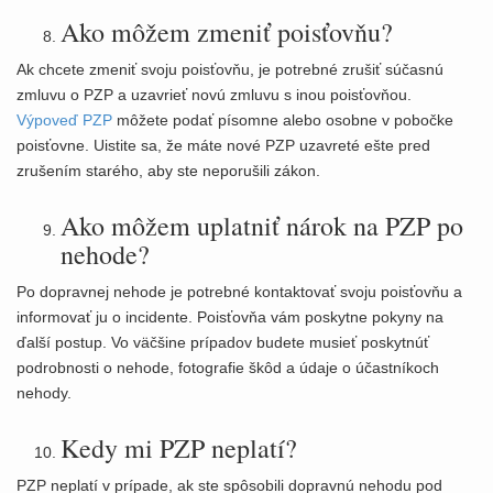
Ako môžem zmeniť poisťovňu?
Ak chcete zmeniť svoju poisťovňu, je potrebné zrušiť súčasnú
zmluvu o PZP a uzavrieť novú zmluvu s inou poisťovňou.
Výpoveď PZP
môžete podať písomne alebo osobne v pobočke
poisťovne. Uistite sa, že máte nové PZP uzavreté ešte pred
zrušením starého, aby ste neporušili zákon.
Ako môžem uplatniť nárok na PZP po
nehode?
Po dopravnej nehode je potrebné kontaktovať svoju poisťovňu a
informovať ju o incidente. Poisťovňa vám poskytne pokyny na
ďalší postup. Vo väčšine prípadov budete musieť poskytnúť
podrobnosti o nehode, fotografie škôd a údaje o účastníkoch
nehody.
Kedy mi PZP neplatí?
PZP neplatí v prípade, ak ste spôsobili dopravnú nehodu pod