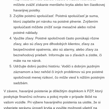
môžete zvážiť získanie menšieho krytia alebo len čiastkovej
havarijnej poistky.
Zvýšte poistnú spoluúčasť: Poistná spoluúčasť je suma,
ktorú zaplatíte pri nároku na poistné plnenie. Zvýšením
spoluúčasti môžete znížiť svoje mesačné alebo ročné
poistné náklady.
Využite zľavy: Poistné spoločnosti často ponúkajú rôzne
zľavy, ako sú zľavy pre dlhodobých klientov, zľavy za
bezpečnostné opatrenia, ako sú alarmy, alebo zľavy za
beznehodový priebeh. Informujte sa o zľavách a zistite, či
máte na ne nárok.
Udržujte dobrú jazdnú históriu: Vodiči s dobrým jazdným
záznamom a bez nehôd či iných problémov sú pre poistné
spoločnosti menej rizikoví, čo môže viesť k nižším poistným
sadzbám.
V závere, havarijné poistenie je dôležitým doplnkom k PZP, ktorý
poskytuje finančnú ochranu a pokoj mysle v prípade škôd na
vašom vozidle. Pri výbere havarijného poistenia sa uistite, že si
vyberiete správnu úroveň krytia a využite možnosti ušetriť na