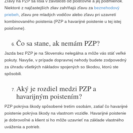
Zľavy na PZP sa líšia v závislosti od poisťovne a jej podmienok.
Niektoré z najčastejších zliav zahŕňajú zľavu za
beznehodový
priebeh
, zľavu pre mladých vodičov alebo zľavu pri uzavretí
kombinovaného poistenia (PZP a havarijné poistenie u tej istej
poisťovne).
Čo sa stane, ak nemám PZP?
Jazda bez PZP je na Slovensku nelegálna a môže vás stáť veľké
pokuty. Navyše, v prípade dopravnej nehody budete zodpovedný
za úhradu všetkých nákladov spojených so škodou, ktorú ste
spôsobili.
Aký je rozdiel medzi PZP a
havarijným poistením?
PZP pokrýva škody spôsobené tretím osobám, zatiaľ čo havarijné
poistenie pokrýva škody na vlastnom vozidle. Havarijné poistenie
je dobrovoľné a klient si ho môže uzavrieť na základe vlastného
uváženia a potrieb.