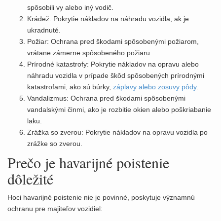
spôsobili vy alebo iný vodič.
Krádež: Pokrytie nákladov na náhradu vozidla, ak je
ukradnuté.
Požiar: Ochrana pred škodami spôsobenými požiarom,
vrátane zámerne spôsobeného požiaru.
Prírodné katastrofy: Pokrytie nákladov na opravu alebo
náhradu vozidla v prípade škôd spôsobených prírodnými
katastrofami, ako sú búrky,
záplavy alebo zosuvy pôdy
.
Vandalizmus: Ochrana pred škodami spôsobenými
vandalskými činmi, ako je rozbitie okien alebo poškriabanie
laku.
Zrážka so zverou: Pokrytie nákladov na opravu vozidla po
zrážke so zverou.
Prečo je havarijné poistenie
dôležité
Hoci havarijné poistenie nie je povinné, poskytuje významnú
ochranu pre majiteľov vozidiel: