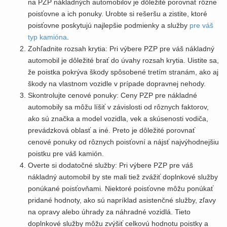
na PZP nákladných automobilov je dôležité porovnať rôzne
poisťovne a ich ponuky. Urobte si rešeršu a zistite, ktoré
poisťovne poskytujú najlepšie podmienky a služby
pre váš
typ kamióna
.
Zohľadnite rozsah krytia: Pri výbere PZP pre váš nákladný
automobil je dôležité brať do úvahy rozsah krytia. Uistite sa,
že poistka pokrýva škody spôsobené tretím stranám, ako aj
škody na vlastnom vozidle v prípade dopravnej nehody.
Skontrolujte cenové ponuky: Ceny PZP pre nákladné
automobily sa môžu líšiť v závislosti od rôznych faktorov,
ako sú značka a model vozidla, vek a skúsenosti vodiča,
prevádzková oblasť a iné. Preto je dôležité porovnať
cenové ponuky od rôznych poisťovní a nájsť najvýhodnejšiu
poistku pre váš kamión.
Overte si dodatočné služby: Pri výbere PZP pre váš
nákladný automobil by ste mali tiež zvážiť doplnkové služby
ponúkané poisťovňami. Niektoré poisťovne môžu ponúkať
pridané hodnoty, ako sú napríklad asistenčné služby, zľavy
na opravy alebo úhrady za náhradné vozidlá. Tieto
doplnkové služby môžu zvýšiť celkovú hodnotu poistky a