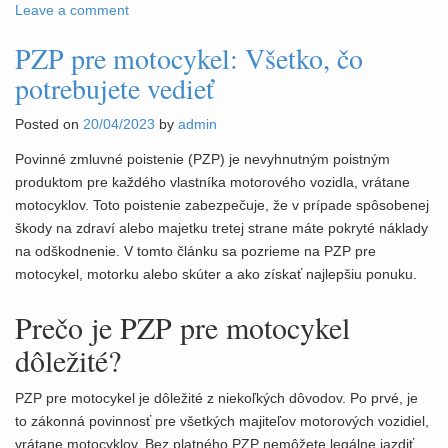
Leave a comment
PZP pre motocykel: Všetko, čo
potrebujete vedieť
Posted on
20/04/2023
by
admin
Povinné zmluvné poistenie (PZP) je nevyhnutným poistným
produktom pre každého vlastníka motorového vozidla, vrátane
motocyklov. Toto poistenie zabezpečuje, že v prípade spôsobenej
škody na zdraví alebo majetku tretej strane máte pokryté náklady
na odškodnenie. V tomto článku sa pozrieme na PZP pre
motocykel, motorku alebo skúter a ako získať najlepšiu ponuku.
Prečo je PZP pre motocykel
dôležité?
PZP pre motocykel je dôležité z niekoľkých dôvodov. Po prvé, je
to zákonná povinnosť pre všetkých majiteľov motorových vozidiel,
vrátane motocyklov. Bez platného PZP nemôžete legálne jazdiť