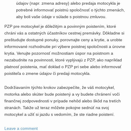
údajov (napr. zmena adresy) alebo predaja motocykla je
potrebné informovať poistnú spoločnosť o týchto zmenách,
aby boli vaše údaje v súlade s poistnou zmluvou.
PZP pre motocykel je dôležitým a povinným poistením, ktoré
chráni vás a ostatných účastníkov cestnej premávky. Dôkladne si
preštudujte dostupné ponuky, porovnajte ceny a krytie, a urobte
informované rozhodnutie pri výbere poistnej spoločnosti a úrovne
krytia. Venujte pozornosť možnostiam úspor na poistnom a
nezabudnite na povinnosti, ktoré vyplývajú z PZP, ako napríklad
platnosť poistenia, mať doklad o PZP pri sebe alebo informovať
poistiteľa o zmene údajov či predaji motocykla.
Dodržiavaním týchto krokov zabezpečíte, že váš motocykel,
motorka alebo skúter bude poistený a vy budete chránení voči
finančnej zodpovednosti v prípade nehôd alebo škôd na tretích
stranách. Takže už teraz môžete pokojne sednúť na svoj
motocykel a užiť si jazdu s vedomím, že ste riadne poistení.
Leave a comment