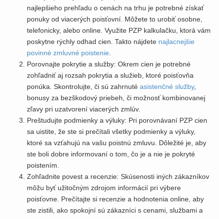
najlepšieho prehľadu o cenách na trhu je potrebné získať
ponuky od viacerých poisťovní. Môžete to urobiť osobne,
telefonicky, alebo online. Využite PZP kalkulačku, ktorá vám
poskytne rýchly odhad cien. Takto nájdete
najlacnejšie
povinné zmluvné poistenie
.
Porovnajte pokrytie a služby: Okrem cien je potrebné
zohľadniť aj rozsah pokrytia a služieb, ktoré poisťovňa
ponúka. Skontrolujte, či sú zahrnuté
asistenčné služby
,
bonusy za bezškodový priebeh, či možnosť kombinovanej
zľavy pri uzatvorení viacerých zmlúv.
Preštudujte podmienky a výluky: Pri porovnávaní PZP cien
sa uistite, že ste si prečítali všetky podmienky a výluky,
ktoré sa vzťahujú na vašu poistnú zmluvu. Dôležité je, aby
ste boli dobre informovaní o tom, čo je a nie je pokryté
poistením.
Zohľadnite povest a recenzie: Skúsenosti iných zákazníkov
môžu byť užitočným zdrojom informácií pri výbere
poisťovne. Prečítajte si recenzie a hodnotenia online, aby
ste zistili, ako spokojní sú zákazníci s cenami, službami a