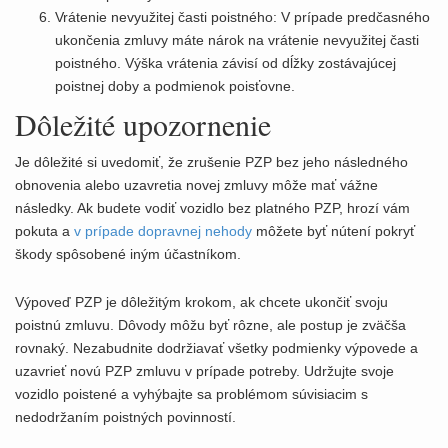
Vrátenie nevyužitej časti poistného: V prípade predčasného
ukončenia zmluvy máte nárok na vrátenie nevyužitej časti
poistného. Výška vrátenia závisí od dĺžky zostávajúcej
poistnej doby a podmienok poisťovne.
Dôležité upozornenie
Je dôležité si uvedomiť, že zrušenie PZP bez jeho následného
obnovenia alebo uzavretia novej zmluvy môže mať vážne
následky. Ak budete vodiť vozidlo bez platného PZP, hrozí vám
pokuta a
v prípade dopravnej nehody
môžete byť nútení pokryť
škody spôsobené iným účastníkom.
Výpoveď PZP je dôležitým krokom, ak chcete ukončiť svoju
poistnú zmluvu. Dôvody môžu byť rôzne, ale postup je zväčša
rovnaký. Nezabudnite dodržiavať všetky podmienky výpovede a
uzavrieť novú PZP zmluvu v prípade potreby. Udržujte svoje
vozidlo poistené a vyhýbajte sa problémom súvisiacim s
nedodržaním poistných povinností.