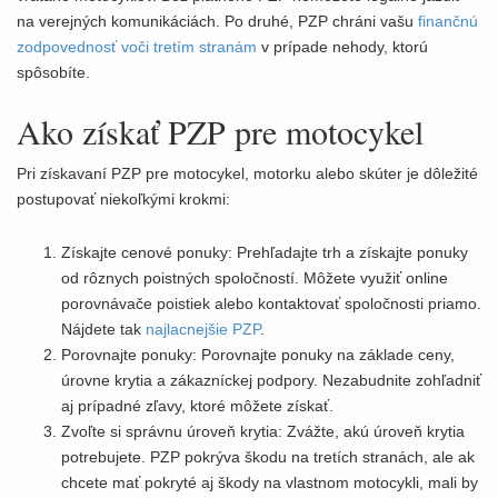
na verejných komunikáciách. Po druhé, PZP chráni vašu
finančnú
zodpovednosť voči tretím stranám
v prípade nehody, ktorú
spôsobíte.
Ako získať PZP pre motocykel
Pri získavaní PZP pre motocykel, motorku alebo skúter je dôležité
postupovať niekoľkými krokmi:
Získajte cenové ponuky: Prehľadajte trh a získajte ponuky
od rôznych poistných spoločností. Môžete využiť online
porovnávače poistiek alebo kontaktovať spoločnosti priamo.
Nájdete tak
najlacnejšie PZP
.
Porovnajte ponuky: Porovnajte ponuky na základe ceny,
úrovne krytia a zákazníckej podpory. Nezabudnite zohľadniť
aj prípadné zľavy, ktoré môžete získať.
Zvoľte si správnu úroveň krytia: Zvážte, akú úroveň krytia
potrebujete. PZP pokrýva škodu na tretích stranách, ale ak
chcete mať pokryté aj škody na vlastnom motocykli, mali by