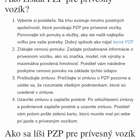
vozík?
Vyberte si poistiteľa: Na trhu existuje mnoho poistných
spoločností, ktoré ponúkajú PZP pre prívesné vozíky.
Porovnajte ich ponuky a služby, aby ste našli najlepšiu
voľbu pre vaše potreby. Dobrý spôsob ako nájsť
lacné PZP
.
Získajte cenovú ponuku: Zadajte požadované informácie o
prívesnom vozíku, ako sú značka, model, rok výroby a
maximálna povolená hmotnosť. Poistiteľ vám následne
poskytne cenovú ponuku na základe týchto údajov.
Preštudujte zmluvu: Prečítajte si zmluvu o PZP pozorne a
uistite sa, že rozumiete všetkým podmienkam, ktoré sú
uvedené v zmluve.
Uzavrite zmluvu a zaplaťte poistné: Po odsúhlasení zmluvy
a podmienok zaplaťte poistné a uzavrite zmluvu. Poistiteľ
vám potom pošle zelenú kartu, ktorú musíte mať pri sebe
pri jazde s prívesným vozíkom.
Ako sa líši PZP pre prívesný vozík