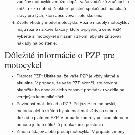
vodičov motocyklov môže zlepšiť vaše vodičské zručnosti a
znížiť riziko nehôd. Niektoré poistné spoločnosti ponúkajú
zľavy pre tých, ktorí absolvovali tieto školenia.
Zvoľte vhodný model motocykla: Rôzne modely motocyklov
majú rôzne rizikové faktory, ktoré ovplyvňujú cenu PZP.
Vyberte si motocykel s nižším rizikom, aby ste znižovali
náklady na poistenie.
Dôležité informácie o PZP pre
motocykel
Platnosť PZP: Uistite sa, že vaše PZP je vždy platné a
aktuálne. V prípade, že vaše PZP skončí, ste povinní
okamžite ho obnoviť alebo zastaviť prevádzku vozidla na
verejných komunikáciách.
Povinnosť mať doklad o PZP: Pri jazde na motocykli,
motorku alebo skúteri by ste mali mať vždy so sebou
doklad o platnom PZP. V prípade kontroly políciou alebo pri
nehode je toto dôležité preukázanie poistenia.
Zmena údajov alebo predaj motocykla: V prípade zmeny