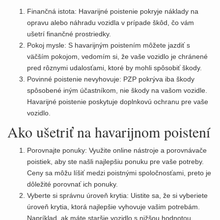
Finančná istota: Havarijné poistenie pokryje náklady na
opravu alebo náhradu vozidla v prípade škôd, čo vám
ušetrí finančné prostriedky.
Pokoj mysle: S havarijným poistením môžete jazdiť s
väčším pokojom, vedomím si, že vaše vozidlo je chránené
pred rôznymi udalosťami, ktoré by mohli spôsobiť škody.
Povinné poistenie nevyhovuje: PZP pokrýva iba škody
spôsobené iným účastníkom, nie škody na vašom vozidle.
Havarijné poistenie poskytuje doplnkovú ochranu pre vaše
vozidlo.
Ako ušetriť na havarijnom poistení
Porovnajte ponuky: Využite online nástroje a porovnávače
poistiek, aby ste našli najlepšiu ponuku pre vaše potreby.
Ceny sa môžu líšiť medzi poistnými spoločnosťami, preto je
dôležité porovnať ich ponuky.
Vyberte si správnu úroveň krytia: Uistite sa, že si vyberiete
úroveň krytia, ktorá najlepšie vyhovuje vašim potrebám.
Napríklad, ak máte staršie vozidlo s nižšou hodnotou,