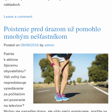
nákladoch.
Leave a comment
Poistenie pred úrazom už pomohlo
mnohým nešťastníkom
Posted on
08/08/2016
by
admin
Patríte
k aktívne
žijúcemu
obyvateľstvu?
Váš voľný čas
nepredstavuje
vysedávanie
za počítačom
ani pozeranie
na televízor?
Možno ste najradšej doma, ale vždy niečo majstrujete, snažíte sa