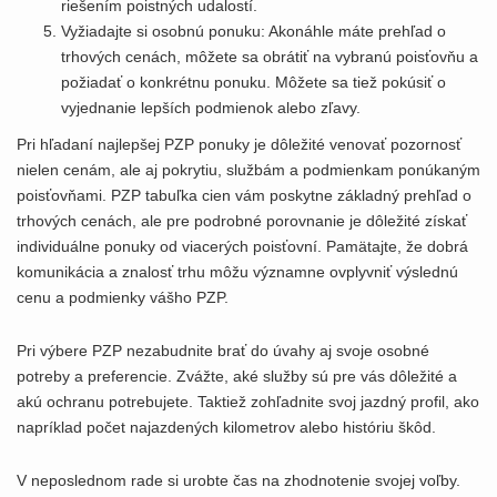
riešením poistných udalostí.
Vyžiadajte si osobnú ponuku: Akonáhle máte prehľad o
trhových cenách, môžete sa obrátiť na vybranú poisťovňu a
požiadať o konkrétnu ponuku. Môžete sa tiež pokúsiť o
vyjednanie lepších podmienok alebo zľavy.
Pri hľadaní najlepšej PZP ponuky je dôležité venovať pozornosť
nielen cenám, ale aj pokrytiu, službám a podmienkam ponúkaným
poisťovňami. PZP tabuľka cien vám poskytne základný prehľad o
trhových cenách, ale pre podrobné porovnanie je dôležité získať
individuálne ponuky od viacerých poisťovní. Pamätajte, že dobrá
komunikácia a znalosť trhu môžu významne ovplyvniť výslednú
cenu a podmienky vášho PZP.
Pri výbere PZP nezabudnite brať do úvahy aj svoje osobné
potreby a preferencie. Zvážte, aké služby sú pre vás dôležité a
akú ochranu potrebujete. Taktiež zohľadnite svoj jazdný profil, ako
napríklad počet najazdených kilometrov alebo históriu škôd.
V neposlednom rade si urobte čas na zhodnotenie svojej voľby.