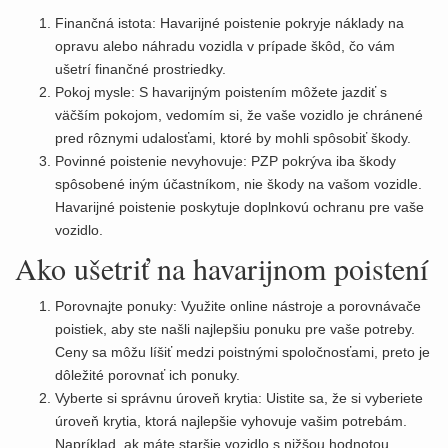
Finančná istota: Havarijné poistenie pokryje náklady na
opravu alebo náhradu vozidla v prípade škôd, čo vám
ušetrí finančné prostriedky.
Pokoj mysle: S havarijným poistením môžete jazdiť s
väčším pokojom, vedomím si, že vaše vozidlo je chránené
pred rôznymi udalosťami, ktoré by mohli spôsobiť škody.
Povinné poistenie nevyhovuje: PZP pokrýva iba škody
spôsobené iným účastníkom, nie škody na vašom vozidle.
Havarijné poistenie poskytuje doplnkovú ochranu pre vaše
vozidlo.
Ako ušetriť na havarijnom poistení
Porovnajte ponuky: Využite online nástroje a porovnávače
poistiek, aby ste našli najlepšiu ponuku pre vaše potreby.
Ceny sa môžu líšiť medzi poistnými spoločnosťami, preto je
dôležité porovnať ich ponuky.
Vyberte si správnu úroveň krytia: Uistite sa, že si vyberiete
úroveň krytia, ktorá najlepšie vyhovuje vašim potrebám.
Napríklad, ak máte staršie vozidlo s nižšou hodnotou,