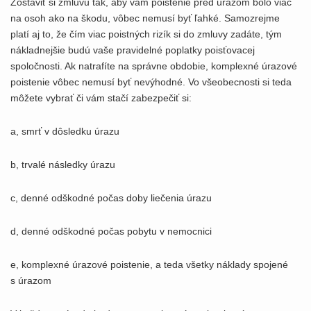
Zostaviť si zmluvu tak, aby vám poistenie pred úrazom bolo viac
na osoh ako na škodu, vôbec nemusí byť ľahké. Samozrejme
platí aj to, že čím viac poistných rizík si do zmluvy zadáte, tým
nákladnejšie budú vaše pravidelné poplatky poisťovacej
spoločnosti. Ak natrafíte na správne obdobie, komplexné úrazové
poistenie vôbec nemusí byť nevýhodné. Vo všeobecnosti si teda
môžete vybrať či vám stačí zabezpečiť si:
a, smrť v dôsledku úrazu
b, trvalé následky úrazu
c, denné odškodné počas doby liečenia úrazu
d, denné odškodné počas pobytu v nemocnici
e, komplexné úrazové poistenie, a teda všetky náklady spojené
s úrazom