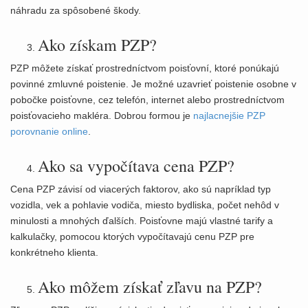
náhradu za spôsobené škody.
Ako získam PZP?
PZP môžete získať prostredníctvom poisťovní, ktoré ponúkajú
povinné zmluvné poistenie. Je možné uzavrieť poistenie osobne v
pobočke poisťovne, cez telefón, internet alebo prostredníctvom
poisťovacieho makléra. Dobrou formou je
najlacnejšie PZP
porovnanie online
.
Ako sa vypočítava cena PZP?
Cena PZP závisí od viacerých faktorov, ako sú napríklad typ
vozidla, vek a pohlavie vodiča, miesto bydliska, počet nehôd v
minulosti a mnohých ďalších. Poisťovne majú vlastné tarify a
kalkulačky, pomocou ktorých vypočítavajú cenu PZP pre
konkrétneho klienta.
Ako môžem získať zľavu na PZP?