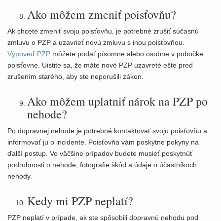
Ako môžem zmeniť poisťovňu?
Ak chcete zmeniť svoju poisťovňu, je potrebné zrušiť súčasnú
zmluvu o PZP a uzavrieť novú zmluvu s inou poisťovňou.
Výpoveď PZP
môžete podať písomne alebo osobne v pobočke
poisťovne. Uistite sa, že máte nové PZP uzavreté ešte pred
zrušením starého, aby ste neporušili zákon.
Ako môžem uplatniť nárok na PZP po
nehode?
Po dopravnej nehode je potrebné kontaktovať svoju poisťovňu a
informovať ju o incidente. Poisťovňa vám poskytne pokyny na
ďalší postup. Vo väčšine prípadov budete musieť poskytnúť
podrobnosti o nehode, fotografie škôd a údaje o účastníkoch
nehody.
Kedy mi PZP neplatí?
PZP neplatí v prípade, ak ste spôsobili dopravnú nehodu pod