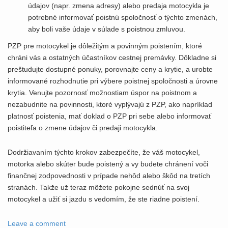
údajov (napr. zmena adresy) alebo predaja motocykla je
potrebné informovať poistnú spoločnosť o týchto zmenách,
aby boli vaše údaje v súlade s poistnou zmluvou.
PZP pre motocykel je dôležitým a povinným poistením, ktoré
chráni vás a ostatných účastníkov cestnej premávky. Dôkladne si
preštudujte dostupné ponuky, porovnajte ceny a krytie, a urobte
informované rozhodnutie pri výbere poistnej spoločnosti a úrovne
krytia. Venujte pozornosť možnostiam úspor na poistnom a
nezabudnite na povinnosti, ktoré vyplývajú z PZP, ako napríklad
platnosť poistenia, mať doklad o PZP pri sebe alebo informovať
poistiteľa o zmene údajov či predaji motocykla.
Dodržiavaním týchto krokov zabezpečíte, že váš motocykel,
motorka alebo skúter bude poistený a vy budete chránení voči
finančnej zodpovednosti v prípade nehôd alebo škôd na tretích
stranách. Takže už teraz môžete pokojne sednúť na svoj
motocykel a užiť si jazdu s vedomím, že ste riadne poistení.
Leave a comment