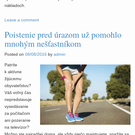
nákladoch.
Leave a comment
Poistenie pred úrazom už pomohlo
mnohým nešťastníkom
Posted on
08/08/2016
by
admin
Patríte
k aktívne
žijúcemu
obyvateľstvu?
Váš voľný čas
nepredstavuje
vysedávanie
za počítačom
ani pozeranie
na televízor?
Možno ste najradšej doma, ale vždy niečo majstrujete, snažíte sa