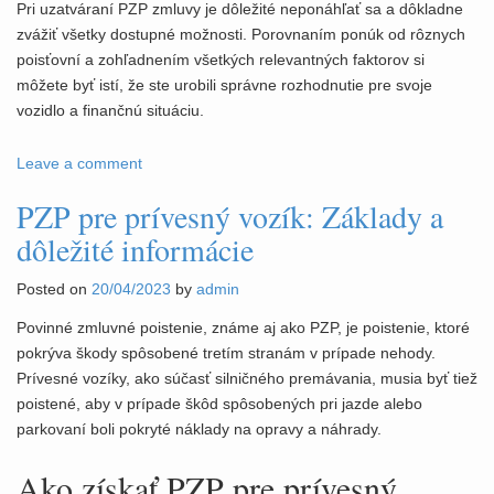
Pri uzatváraní PZP zmluvy je dôležité neponáhľať sa a dôkladne
zvážiť všetky dostupné možnosti. Porovnaním ponúk od rôznych
poisťovní a zohľadnením všetkých relevantných faktorov si
môžete byť istí, že ste urobili správne rozhodnutie pre svoje
vozidlo a finančnú situáciu.
Leave a comment
PZP pre prívesný vozík: Základy a
dôležité informácie
Posted on
20/04/2023
by
admin
Povinné zmluvné poistenie, známe aj ako PZP, je poistenie, ktoré
pokrýva škody spôsobené tretím stranám v prípade nehody.
Prívesné vozíky, ako súčasť silničného premávania, musia byť tiež
poistené, aby v prípade škôd spôsobených pri jazde alebo
parkovaní boli pokryté náklady na opravy a náhrady.
Ako získať PZP pre prívesný