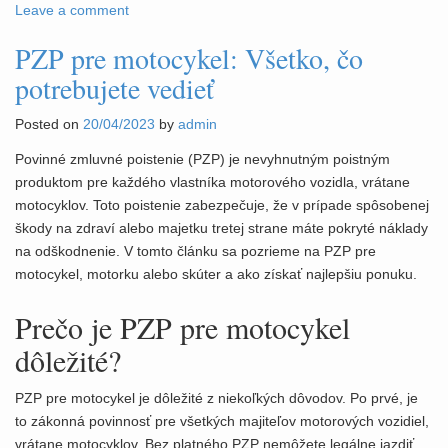
Leave a comment
PZP pre motocykel: Všetko, čo
potrebujete vedieť
Posted on
20/04/2023
by
admin
Povinné zmluvné poistenie (PZP) je nevyhnutným poistným
produktom pre každého vlastníka motorového vozidla, vrátane
motocyklov. Toto poistenie zabezpečuje, že v prípade spôsobenej
škody na zdraví alebo majetku tretej strane máte pokryté náklady
na odškodnenie. V tomto článku sa pozrieme na PZP pre
motocykel, motorku alebo skúter a ako získať najlepšiu ponuku.
Prečo je PZP pre motocykel
dôležité?
PZP pre motocykel je dôležité z niekoľkých dôvodov. Po prvé, je
to zákonná povinnosť pre všetkých majiteľov motorových vozidiel,
vrátane motocyklov. Bez platného PZP nemôžete legálne jazdiť