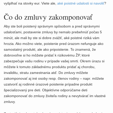
vyšplhať na stovky eur. Viete ale,
aké poistné udalosti si navoliť
?
Čo do zmluvy zakomponovať
Aby ste boli poistený správnym spôsobom a pred správnymi
udalosťami, postavenie zmluvy by nemalo prebehnúť počas 5
minút, ale mali by ste si dobre zvážiť, aké poistné riziká vám
hrozia. Ako možno viete, poistenie pred úrazom nefunguje ako
samostatný produkt, ale ako pripoistenie. To znamená, že
dobrovoľne si ho môžete pridať k rizikovému ŽP, ktoré
zabezpečuje vašu rodinu v prípade vašej smrti. Okrem úrazu si
môžete k tomuto základnému produktu pridať aj chorobu,
invaliditu, stratu zamestnania atď. Do zmluvy môžete
zakomponovať aj iné osoby resp. členov rodiny – napr. môžete
uzatvoriť aj rodinné úrazové poistenie prípadne produkt
špecializovaný pre deti. Objektívne odporúčame deti
zakomponovať do zmluvy živiteľa rodiny a nevytvárať im vlastné
zmluvy.