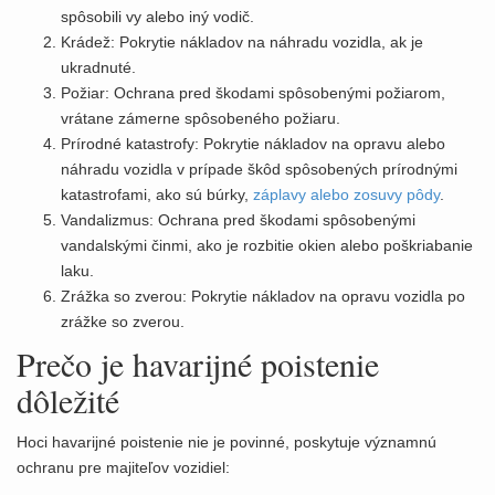
spôsobili vy alebo iný vodič.
Krádež: Pokrytie nákladov na náhradu vozidla, ak je
ukradnuté.
Požiar: Ochrana pred škodami spôsobenými požiarom,
vrátane zámerne spôsobeného požiaru.
Prírodné katastrofy: Pokrytie nákladov na opravu alebo
náhradu vozidla v prípade škôd spôsobených prírodnými
katastrofami, ako sú búrky,
záplavy alebo zosuvy pôdy
.
Vandalizmus: Ochrana pred škodami spôsobenými
vandalskými činmi, ako je rozbitie okien alebo poškriabanie
laku.
Zrážka so zverou: Pokrytie nákladov na opravu vozidla po
zrážke so zverou.
Prečo je havarijné poistenie
dôležité
Hoci havarijné poistenie nie je povinné, poskytuje významnú
ochranu pre majiteľov vozidiel: