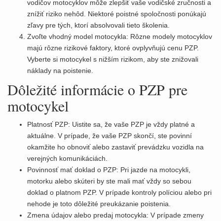
vodičov motocyklov môže zlepšiť vaše vodičské zručnosti a
znížiť riziko nehôd. Niektoré poistné spoločnosti ponúkajú
zľavy pre tých, ktorí absolvovali tieto školenia.
Zvoľte vhodný model motocykla: Rôzne modely motocyklov
majú rôzne rizikové faktory, ktoré ovplyvňujú cenu PZP.
Vyberte si motocykel s nižším rizikom, aby ste znižovali
náklady na poistenie.
Dôležité informácie o PZP pre
motocykel
Platnosť PZP: Uistite sa, že vaše PZP je vždy platné a
aktuálne. V prípade, že vaše PZP skončí, ste povinní
okamžite ho obnoviť alebo zastaviť prevádzku vozidla na
verejných komunikáciách.
Povinnosť mať doklad o PZP: Pri jazde na motocykli,
motorku alebo skúteri by ste mali mať vždy so sebou
doklad o platnom PZP. V prípade kontroly políciou alebo pri
nehode je toto dôležité preukázanie poistenia.
Zmena údajov alebo predaj motocykla: V prípade zmeny