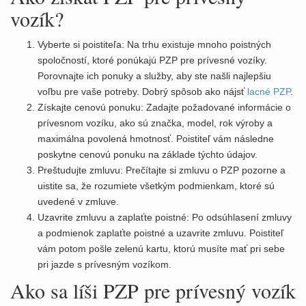
vozík?
Vyberte si poistiteľa: Na trhu existuje mnoho poistných
spoločností, ktoré ponúkajú PZP pre prívesné vozíky.
Porovnajte ich ponuky a služby, aby ste našli najlepšiu
voľbu pre vaše potreby. Dobrý spôsob ako nájsť
lacné PZP
.
Získajte cenovú ponuku: Zadajte požadované informácie o
prívesnom vozíku, ako sú značka, model, rok výroby a
maximálna povolená hmotnosť. Poistiteľ vám následne
poskytne cenovú ponuku na základe týchto údajov.
Preštudujte zmluvu: Prečítajte si zmluvu o PZP pozorne a
uistite sa, že rozumiete všetkým podmienkam, ktoré sú
uvedené v zmluve.
Uzavrite zmluvu a zaplaťte poistné: Po odsúhlasení zmluvy
a podmienok zaplaťte poistné a uzavrite zmluvu. Poistiteľ
vám potom pošle zelenú kartu, ktorú musíte mať pri sebe
pri jazde s prívesným vozíkom.
Ako sa líši PZP pre prívesný vozík