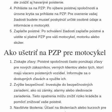
ste zvážiť aj havarijné poistenie.
Prihláste sa na PZP: Po výbere poistnej spoločnosti a
úrovne krytia sa prihláste na PZP. Pre overenie vašej
žiadosti budete musieť poskytnúť určité osobné údaje a
informácie o motocykli.
Zaplaťte poistné: Po schválení žiadosti zaplaťte poistné a
uistite si platné PZP pre váš motocykel, motorku alebo
skúter.
Ako ušetriť na PZP pre motocykel
Získajte zľavy: Poistné spoločnosti často ponúkajú zľavy
pre nových zákazníkov, verných klientov alebo tých, ktorí
majú viacero poistených vozidiel. Informujte sa o
dostupných zľavách a využite ich.
Zvýšte bezpečnosť: Investujte do bezpečnostných
zariadení, ako sú zámky, alarmy alebo sledovacie
zariadenia. Tieto opatrenia môžu znížiť riziko krádeže a
pomôcť znižovať vaše poistné.
Navštívte školenia: Účasť na školeníach alebo kurzoch pre