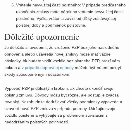
Vrátenie nevyužitej časti poistného: V prípade predčasného
ukončenia zmluvy máte nárok na vrátenie nevyužitej časti
poistného. Výška vrátenia závisí od dĺžky zostávajúcej
poistnej doby a podmienok poisťovne.
Dôležité upozornenie
Je dôležité si uvedomiť, že zrušenie PZP bez jeho následného
obnovenia alebo uzavretia novej zmluvy môže mať vážne
následky. Ak budete vodiť vozidlo bez platného PZP, hrozí vám
pokuta a
v prípade dopravnej nehody
môžete byť nútení pokryť
škody spôsobené iným účastníkom.
Výpoveď PZP je dôležitým krokom, ak chcete ukončiť svoju
poistnú zmluvu. Dôvody môžu byť rôzne, ale postup je zväčša
rovnaký. Nezabudnite dodržiavať všetky podmienky výpovede a
uzavrieť novú PZP zmluvu v prípade potreby. Udržujte svoje
vozidlo poistené a vyhýbajte sa problémom súvisiacim s
nedodržaním poistných povinností.