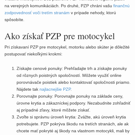
na verejných komunikáciách. Po druhé, PZP chráni vašu
finančnú
zodpovednosť voči tretím stranám
v prípade nehody, ktorú
spôsobíte.
Ako získať PZP pre motocykel
Pri získavaní PZP pre motocykel, motorku alebo skúter je dôležité
postupovať niekoľkými krokmi:
Získajte cenové ponuky: Prehľadajte trh a získajte ponuky
od rôznych poistných spoločností. Môžete využiť online
porovnávače poistiek alebo kontaktovať spoločnosti priamo.
Nájdete tak
najlacnejšie PZP
.
Porovnajte ponuky: Porovnajte ponuky na základe ceny,
úrovne krytia a zákazníckej podpory. Nezabudnite zohľadniť
aj prípadné zľavy, ktoré môžete získať.
Zvoľte si správnu úroveň krytia: Zvážte, akú úroveň krytia
potrebujete. PZP pokrýva škodu na tretích stranách, ale ak
chcete mať pokryté aj škody na vlastnom motocykli, mali by