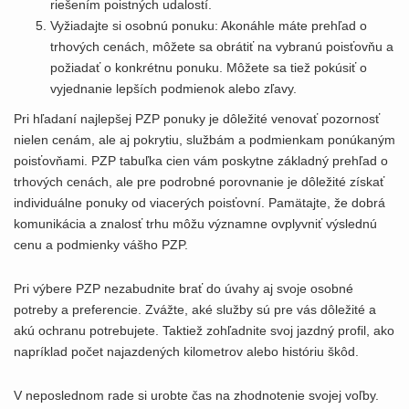
riešením poistných udalostí.
Vyžiadajte si osobnú ponuku: Akonáhle máte prehľad o
trhových cenách, môžete sa obrátiť na vybranú poisťovňu a
požiadať o konkrétnu ponuku. Môžete sa tiež pokúsiť o
vyjednanie lepších podmienok alebo zľavy.
Pri hľadaní najlepšej PZP ponuky je dôležité venovať pozornosť
nielen cenám, ale aj pokrytiu, službám a podmienkam ponúkaným
poisťovňami. PZP tabuľka cien vám poskytne základný prehľad o
trhových cenách, ale pre podrobné porovnanie je dôležité získať
individuálne ponuky od viacerých poisťovní. Pamätajte, že dobrá
komunikácia a znalosť trhu môžu významne ovplyvniť výslednú
cenu a podmienky vášho PZP.
Pri výbere PZP nezabudnite brať do úvahy aj svoje osobné
potreby a preferencie. Zvážte, aké služby sú pre vás dôležité a
akú ochranu potrebujete. Taktiež zohľadnite svoj jazdný profil, ako
napríklad počet najazdených kilometrov alebo históriu škôd.
V neposlednom rade si urobte čas na zhodnotenie svojej voľby.