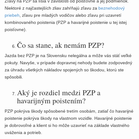
Zľavy na PZP sa líšia v závislosti od poisťovne a jej podmienok.
Niektoré z najčastejších zliav zahŕňajú zľavu za
beznehodový
priebeh
, zľavu pre mladých vodičov alebo zľavu pri uzavretí
kombinovaného poistenia (PZP a havarijné poistenie u tej istej
poisťovne).
Čo sa stane, ak nemám PZP?
Jazda bez PZP je na Slovensku nelegálna a môže vás stáť veľké
pokuty. Navyše, v prípade dopravnej nehody budete zodpovedný
za úhradu všetkých nákladov spojených so škodou, ktorú ste
spôsobili.
Aký je rozdiel medzi PZP a
havarijným poistením?
PZP pokrýva škody spôsobené tretím osobám, zatiaľ čo havarijné
poistenie pokrýva škody na vlastnom vozidle. Havarijné poistenie
je dobrovoľné a klient si ho môže uzavrieť na základe vlastného
uváženia a potrieb.