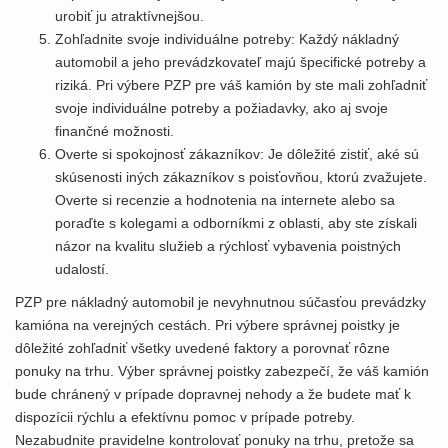
urobiť ju atraktívnejšou.
Zohľadnite svoje individuálne potreby: Každý nákladný
automobil a jeho prevádzkovateľ majú špecifické potreby a
riziká. Pri výbere PZP pre váš kamión by ste mali zohľadniť
svoje individuálne potreby a požiadavky, ako aj svoje
finančné možnosti.
Overte si spokojnosť zákazníkov: Je dôležité zistiť, aké sú
skúsenosti iných zákazníkov s poisťovňou, ktorú zvažujete.
Overte si recenzie a hodnotenia na internete alebo sa
poraďte s kolegami a odborníkmi z oblasti, aby ste získali
názor na kvalitu služieb a rýchlosť vybavenia poistných
udalostí.
PZP pre nákladný automobil je nevyhnutnou súčasťou prevádzky
kamióna na verejných cestách. Pri výbere správnej poistky je
dôležité zohľadniť všetky uvedené faktory a porovnať rôzne
ponuky na trhu. Výber správnej poistky zabezpečí, že váš kamión
bude chránený v prípade dopravnej nehody a že budete mať k
dispozícii rýchlu a efektívnu pomoc v prípade potreby.
Nezabudnite pravidelne kontrolovať ponuky na trhu, pretože sa