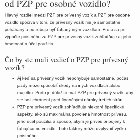
od PZP pre osobné vozidlo?
Hlavný rozdiel medzi PZP pre prívesný vozík a PZP pre osobné
vozidlo spočíva v tom, že prívesný vozík nie je samostatne
poháňaný a potrebuje byť ťahaný iným vozidlom. Preto sa pri
výpočte poistného za PZP pre prívesný vozík zohľadňuje aj jeho
hmotnosť a účel použitia.
Čo by ste mali vedieť o PZP pre prívesný
vozík?
Aj keď sa prívesný vozík nepohybuje samostatne, počas
jazdy môže spôsobiť škody na iných vozidlách alebo
majetku. Preto je dôležité mať PZP pre prívesný vozík, aby
ste boli chránení pred finančnými nároky tretích strán.
PZP pre prívesný vozík zohľadňuje niektoré špecifické
aspekty, ako sú maximálna povolená hmotnosť prívesu,
jeho účel použitia a spôsob, akým je príves pripojený k
ťahajúcemu vozidlu. Tieto faktory môžu ovplyvniť výšku
poistného.