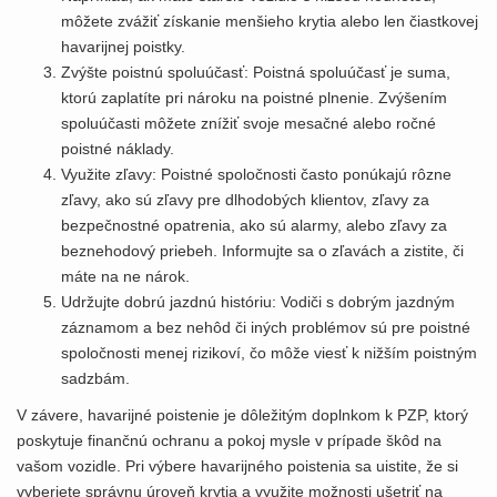
môžete zvážiť získanie menšieho krytia alebo len čiastkovej
havarijnej poistky.
Zvýšte poistnú spoluúčasť: Poistná spoluúčasť je suma,
ktorú zaplatíte pri nároku na poistné plnenie. Zvýšením
spoluúčasti môžete znížiť svoje mesačné alebo ročné
poistné náklady.
Využite zľavy: Poistné spoločnosti často ponúkajú rôzne
zľavy, ako sú zľavy pre dlhodobých klientov, zľavy za
bezpečnostné opatrenia, ako sú alarmy, alebo zľavy za
beznehodový priebeh. Informujte sa o zľavách a zistite, či
máte na ne nárok.
Udržujte dobrú jazdnú históriu: Vodiči s dobrým jazdným
záznamom a bez nehôd či iných problémov sú pre poistné
spoločnosti menej rizikoví, čo môže viesť k nižším poistným
sadzbám.
V závere, havarijné poistenie je dôležitým doplnkom k PZP, ktorý
poskytuje finančnú ochranu a pokoj mysle v prípade škôd na
vašom vozidle. Pri výbere havarijného poistenia sa uistite, že si
vyberiete správnu úroveň krytia a využite možnosti ušetriť na