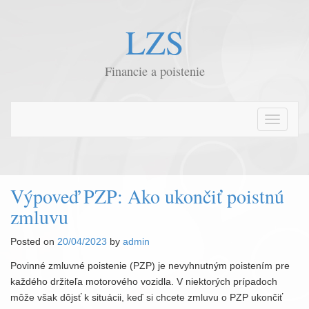
LZS
Financie a poistenie
T
o
g
g
l
Výpoveď PZP: Ako ukončiť poistnú
e
zmluvu
n
a
Posted on
20/04/2023
by
admin
v
i
Povinné zmluvné poistenie (PZP) je nevyhnutným poistením pre
g
každého držiteľa motorového vozidla. V niektorých prípadoch
a
môže však dôjsť k situácii, keď si chcete zmluvu o PZP ukončiť