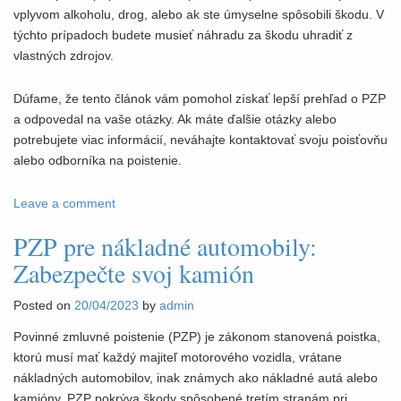
vplyvom alkoholu, drog, alebo ak ste úmyselne spôsobili škodu. V
týchto prípadoch budete musieť náhradu za škodu uhradiť z
vlastných zdrojov.
Dúfame, že tento článok vám pomohol získať lepší prehľad o PZP
a odpovedal na vaše otázky. Ak máte ďalšie otázky alebo
potrebujete viac informácií, neváhajte kontaktovať svoju poisťovňu
alebo odborníka na poistenie.
Leave a comment
PZP pre nákladné automobily:
Zabezpečte svoj kamión
Posted on
20/04/2023
by
admin
Povinné zmluvné poistenie (PZP) je zákonom stanovená poistka,
ktorú musí mať každý majiteľ motorového vozidla, vrátane
nákladných automobilov, inak známych ako nákladné autá alebo
kamióny. PZP pokrýva škody spôsobené tretím stranám pri