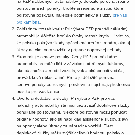
na PZP nákladných automobilov je dôležité porovnať rôzne
poisťovne a ich ponuky. Urobte si rešeršu a zistite, ktoré
poisťovne poskytujú najlepšie podmienky a služby
pre váš
typ kamióna
.
Zohľadnite rozsah krytia: Pri výbere PZP pre váš nákladný
automobil je dôležité brať do úvahy rozsah krytia. Uistite sa,
že poistka pokrýva škody spôsobené tretím stranám, ako aj
škody na vlastnom vozidle v prípade dopravnej nehody.
Skontrolujte cenové ponuky: Ceny PZP pre nákladné
automobily sa môžu líšiť v závislosti od rôznych faktorov,
ako sú značka a model vozidla, vek a skúsenosti vodiča,
prevádzková oblasť a iné. Preto je dôležité porovnať
cenové ponuky od rôznych poisťovní a nájsť najvýhodnejšiu
poistku pre váš kamión.
Overte si dodatočné služby: Pri výbere PZP pre váš
nákladný automobil by ste mali tiež zvážiť doplnkové služby
ponúkané poisťovňami. Niektoré poisťovne môžu ponúkať
pridané hodnoty, ako sú napríklad asistenčné služby, zľavy
na opravy alebo úhrady za náhradné vozidlá. Tieto
doplnkové služby môžu zvýšiť celkovú hodnotu poistky a