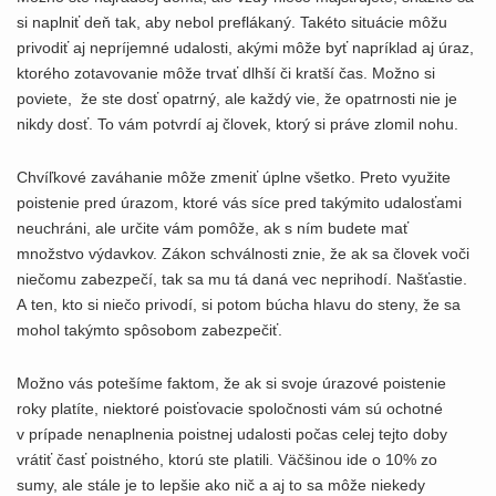
si naplniť deň tak, aby nebol preflákaný. Takéto situácie môžu
privodiť aj nepríjemné udalosti, akými môže byť napríklad aj úraz,
ktorého zotavovanie môže trvať dlhší či kratší čas. Možno si
poviete, že ste dosť opatrný, ale každý vie, že opatrnosti nie je
nikdy dosť. To vám potvrdí aj človek, ktorý si práve zlomil nohu.
Chvíľkové zaváhanie môže zmeniť úplne všetko. Preto využite
poistenie pred úrazom, ktoré vás síce pred takýmito udalosťami
neuchráni, ale určite vám pomôže, ak s ním budete mať
množstvo výdavkov. Zákon schválnosti znie, že ak sa človek voči
niečomu zabezpečí, tak sa mu tá daná vec neprihodí. Našťastie.
A ten, kto si niečo privodí, si potom búcha hlavu do steny, že sa
mohol takýmto spôsobom zabezpečiť.
Možno vás potešíme faktom, že ak si svoje úrazové poistenie
roky platíte, niektoré poisťovacie spoločnosti vám sú ochotné
v prípade nenaplnenia poistnej udalosti počas celej tejto doby
vrátiť časť poistného, ktorú ste platili. Väčšinou ide o 10% zo
sumy, ale stále je to lepšie ako nič a aj to sa môže niekedy