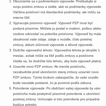
Oboznámte sa s podmienkami výpovede: Preštudujte si
svoju poistnú zmluvu a zistite, aké sú podmienky výpovede.
Väčšina poisťovní má štandardné podmienky, ale môžu sa
mierne líšiť.
Vypracujte písomnú výpoveď: Výpoveď PZP musí byť
podaná písomne. Môžete ju poslať e-mailom, poštou alebo
osobne odovzdať na pobočke poisťovne. Výpoveď by mala
obsahovať vaše údaje, údaje o vozidle, číslo poistnej
zmluvy, dátum účinnosti výpovede a dôvod výpovede.
Dodržte výpovednú lehotu: Výpovedná lehota je obvykle 1
mesiac, avšak môže sa líšiť podľa zmluvy a poisťovne.
Uistite sa, že dodržíte túto lehotu, aby bola výpoveď platná.
Uzavrite novú PZP zmluvu: Ak meníte poisťovňu,
nezabudnite pred ukončením starej zmluvy uzavrieť novú
PZP zmluvu. Týmto krokom zabezpečíte, že vaše vozidlo
bude neustále poistené, čo je povinné podľa zákona.
Potvrdenie výpovede: Po obdržaní vašej výpovede by vám
poisťovňa mala poskytnúť písomné potvrdenie o ukončení
poistnej zmluvy. Uchovajte si toto potvrdenie pre prípadné
budúce potreby.