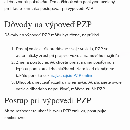
t
alebo zmeniť poisťovňu. Tento článok vám poskytne ucelený
i
prehľad o tom, ako postupovať pri výpovedi PZP.
o
Dôvody na výpoveď PZP
n
Dôvody na výpoveď PZP môžu byť rôzne, napríklad:
Predaj vozidla: Ak predávate svoje vozidlo, PZP sa
automaticky zruší pri prepise vozidla na nového majiteľa.
Zmena poisťovne: Ak chcete prejsť na inú poisťovňu s
lepšou ponukou alebo službami. Napríklad ak nájdete
takúto ponuku cez
najlacnejšie PZP online
.
Dlhodobá neúčasť vozidla v premávke: Ak plánujete svoje
vozidlo dlhodobo nepoužívať, môžete zrušiť PZP.
Postup pri výpovedi PZP
Ak sa rozhodnete ukončiť svoju PZP zmluvu, postupujte
nasledovne: