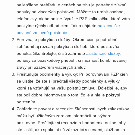
najlepšieho prehľadu o cenách na trhu je potrebné získať
ponuky od viacerých poisťovní. Môžete to urobiť osobne,
telefonicky, alebo online. Využite PZP kalkulačku, ktorá vám
poskytne rýchly odhad cien. Takto nájdete
najlacnejšie
povinné zmluvné poistenie
.
Porovnajte pokrytie a služby: Okrem cien je potrebné
zohľadniť aj rozsah pokrytia a služieb, ktoré poisťovňa
ponúka. Skontrolujte, či sú zahrnuté
asistenčné služby
,
bonusy za bezškodový priebeh, či možnosť kombinovanej
zľavy pri uzatvorení viacerých zmlúv.
Preštudujte podmienky a výluky: Pri porovnávaní PZP cien
sa uistite, že ste si prečítali všetky podmienky a výluky,
ktoré sa vzťahujú na vašu poistnú zmluvu. Dôležité je, aby
ste boli dobre informovaní o tom, čo je a nie je pokryté
poistením.
Zohľadnite povest a recenzie: Skúsenosti iných zákazníkov
môžu byť užitočným zdrojom informácií pri výbere
poisťovne. Prečítajte si recenzie a hodnotenia online, aby
ste zistili, ako spokojní sú zákazníci s cenami, službami a