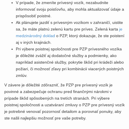
V prípade, že zmeníte prívesný vozík, nezabudnite
informovať svoju poisťovňu, aby mohla aktualizovať údaje a
prispôsobiť poistné.
Ak plánujete jazdiť s prívesným vozíkom v zahraničí, uistite
sa, že máte platnú zelenú kartu pre príves. Zelená karta
je
medzinárodný doklad
o PZP, ktorý dokazuje, že ste poistení
aj v iných krajinách.
Pri výbere poistnej spoločnosti pre PZP prívesného vozíka
je dôležité zvážiť aj dodatočné služby a podmienky, ako
napríklad asistenčné služby, pokrytie škôd pri krádeži alebo
požiari, či možnosť zľavy pri kombinácii viacerých poistných
zmlúv.
V závere je dôležité zdôrazniť, že PZP pre prívesný vozík je
povinné a zabezpečuje ochranu pred finančnými nárokmi v
prípade škôd spôsobených na tretích stranách. Pri výbere
poistnej spoločnosti a uzatváraní zmluvy o PZP pre prívesný vozík
je potrebné venovať pozornosť detailom a porovnať ponuky, aby
ste našli najlepšiu možnosť pre vaše potreby.